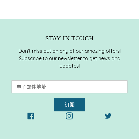
加
到
您
的
购
STAY IN TOUCH
物
车
Don’t miss out on any of our amazing offers!
Subscribe to our newsletter to get news and
updates!
订阅
Facebook
Instagram
Twitter