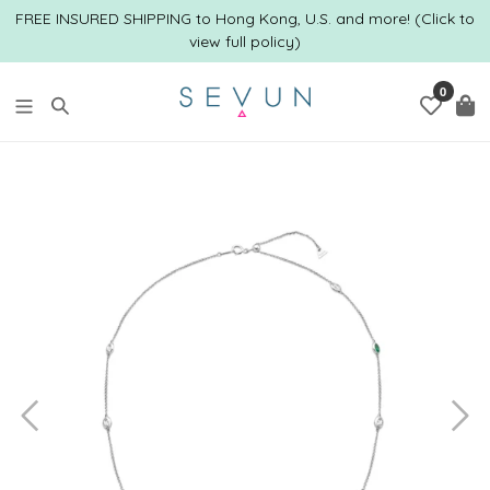
跳
FREE INSURED SHIPPING to Hong Kong, U.S. and more! (Click to
到
view full policy)
内
容
0
搜索