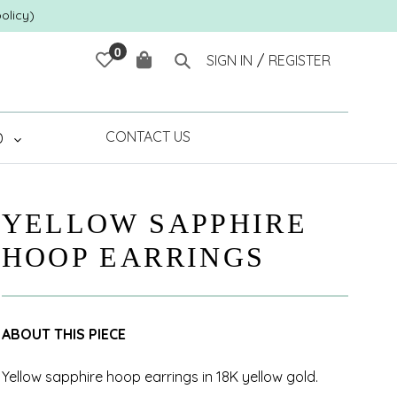
olicy)
0
大车
搜索
SIGN IN
/
REGISTER
CONTACT US
D
YELLOW SAPPHIRE
HOOP EARRINGS
ABOUT THIS PIECE
Yellow sapphire hoop earrings in 18K yellow gold.