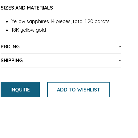
SIZES AND MATERIALS
Yellow sapphires 14 pieces, total 1.20 carats
18K yellow gold
PRICING
SHIPPING
INQUIRE
ADD TO WISHLIST
将
产
品
添