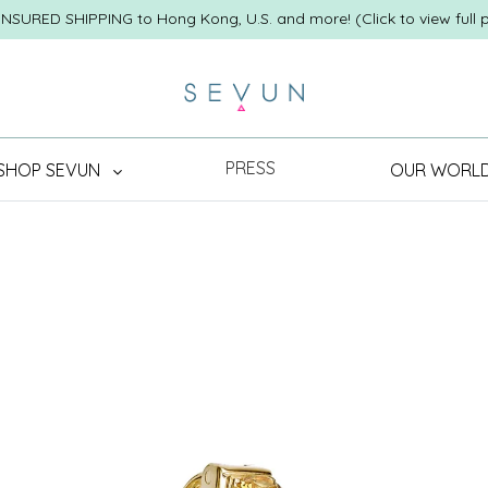
INSURED SHIPPING to Hong Kong, U.S. and more! (Click to view full p
PRESS
SHOP SEVUN
OUR WORL