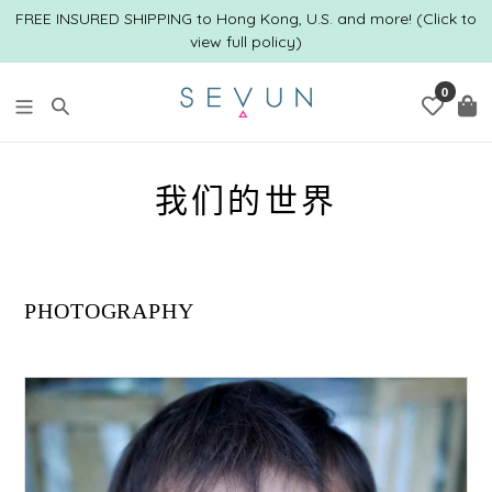
跳
FREE INSURED SHIPPING to Hong Kong, U.S. and more! (Click to
到
view full policy)
内
容
0
搜索
我们的世界
PHOTOGRAPHY